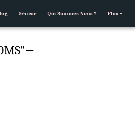
log
Génèse
Qui Sommes Nous ?
Plus
OMS"